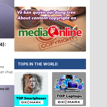
4):
TOPS IN THE WORLD
one
bạn chụp