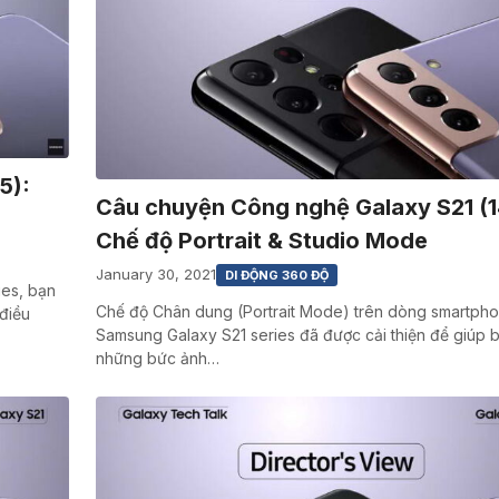
5):
Câu chuyện Công nghệ Galaxy S21 (1
Chế độ Portrait & Studio Mode
January 30, 2021
DI ĐỘNG 360 ĐỘ
ies, bạn
Chế độ Chân dung (Portrait Mode) trên dòng smartph
điều
Samsung Galaxy S21 series đã được cải thiện để giúp 
những bức ảnh…