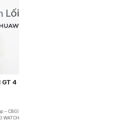
 GT 4
up – CBG)
WEI WATCH