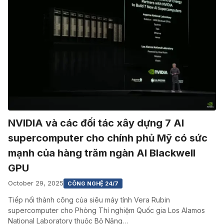
NVIDIA và các đối tác xây dựng 7 AI
supercomputer cho chính phủ Mỹ có sức
mạnh của hàng trăm ngàn AI Blackwell
GPU
October 29, 2025
CÔNG NGHỆ 24/7
Tiếp nối thành công của siêu máy tính Vera Rubin
supercomputer cho Phòng Thí nghiệm Quốc gia Los Alamos
National Laboratory thuộc Bộ Năng…