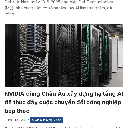
Dell Việt Nam ngày 13-6-2025 cho biết: Dell Technologies
(Mỹ), nhà cung cấp cơ sở hạ tầng lấy AI làm trung tâm, đã
công…
NVIDIA cùng Châu Âu xây dựng hạ tầng AI
để thúc đẩy cuộc chuyển đổi công nghiệp
tiếp theo
June 13, 2025
CÔNG NGHỆ 24/7