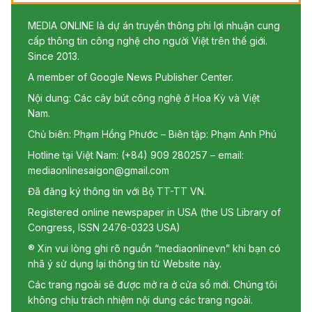
MEDIA ONLINE là dự án truyền thông phi lợi nhuận cung
cấp thông tin công nghệ cho người Việt trên thế giới.
Since 2013.
A member of Google News Publisher Center.
Nội dung: Các cây bút công nghệ ở Hoa Kỳ và Việt
Nam.
Chủ biên: Phạm Hồng Phước – Biên tập: Phạm Anh Phú
Hotline tại Việt Nam: (+84) 909 280257 – email:
mediaonlinesaigon@gmail.com
Đã đăng ký thông tin với Bộ TT-TT VN.
Registered online newspaper in USA (the US Library of
Congress, ISSN 2476-0323 USA)
® Xin vui lòng ghi rõ nguồn “mediaonlinevn” khi bạn có
nhã ý sử dụng lại thông tin từ Website này.
Các trang ngoài sẽ được mở ra ở cửa sổ mới. Chúng tôi
không chịu trách nhiệm nội dung các trang ngoài.