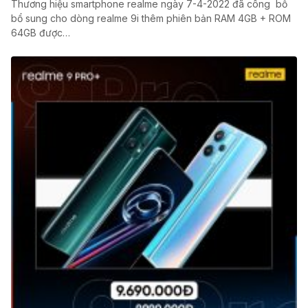
Thương hiệu smartphone realme ngày 7-4-2022 đã công bố
bổ sung cho dòng realme 9i thêm phiên bản RAM 4GB + ROM
64GB được…