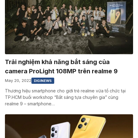
Trải nghiệm khả năng bắt sáng của
camera ProLight 108MP trên realme 9
May 20, 2022
DIGINEWS
Thương hiệu smartphone cho giới trẻ realme vừa tổ chức tại
TP.HCM buổi workshop “Bắt sáng tựa chuyên gia” cùng
realme 9 – smartphone…