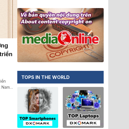
ờng
triển
TOPS IN THE WORLD
iển
ệt Nam…