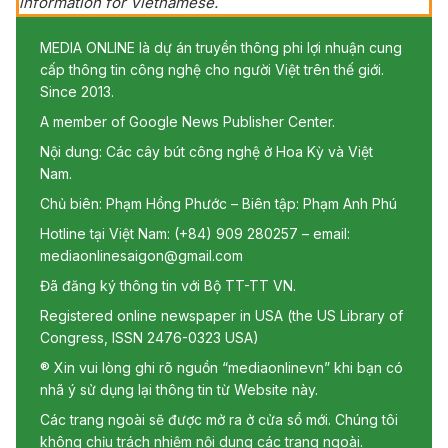
information for Vietnamese.
MEDIA ONLINE là dự án truyền thông phi lợi nhuận cung
cấp thông tin công nghệ cho người Việt trên thế giới.
Since 2013.
A member of Google News Publisher Center.
Nội dung: Các cây bút công nghệ ở Hoa Kỳ và Việt
Nam.
Chủ biên: Phạm Hồng Phước – Biên tập: Phạm Anh Phú
Hotline tại Việt Nam: (+84) 909 280257 – email:
mediaonlinesaigon@gmail.com
Đã đăng ký thông tin với Bộ TT-TT VN.
Registered online newspaper in USA (the US Library of
Congress, ISSN 2476-0323 USA)
® Xin vui lòng ghi rõ nguồn “mediaonlinevn” khi bạn có
nhã ý sử dụng lại thông tin từ Website này.
Các trang ngoài sẽ được mở ra ở cửa sổ mới. Chúng tôi
không chịu trách nhiệm nội dung các trang ngoài.