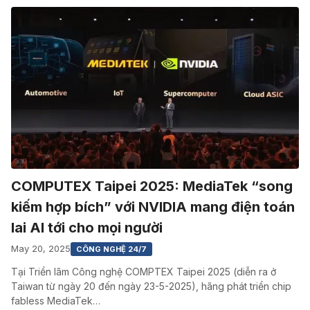
COMPUTEX Taipei 2025: MediaTek “song
kiếm hợp bích” với NVIDIA mang điện toán
lai AI tới cho mọi người
May 20, 2025
CÔNG NGHỆ 24/7
Tại Triển lãm Công nghệ COMPTEX Taipei 2025 (diễn ra ở
Taiwan từ ngày 20 đến ngày 23-5-2025), hãng phát triển chip
fabless MediaTek…