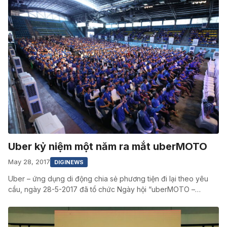
Uber kỷ niệm một năm ra mắt uberMOTO
May 28, 2017
DIGINEWS
Uber – ứng dụng di động chia sẻ phương tiện đi lại theo yêu
cầu, ngày 28-5-2017 đã tổ chức Ngày hội “uberMOTO –…