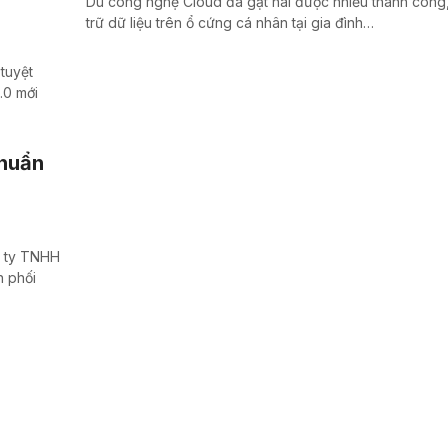
Dù công nghệ Cloud đã gặt hái được nhiều thành công,
trữ dữ liệu trên ổ cứng cá nhân tại gia đình…
tuyệt
.0 mới
chuẩn
g ty TNHH
 phối