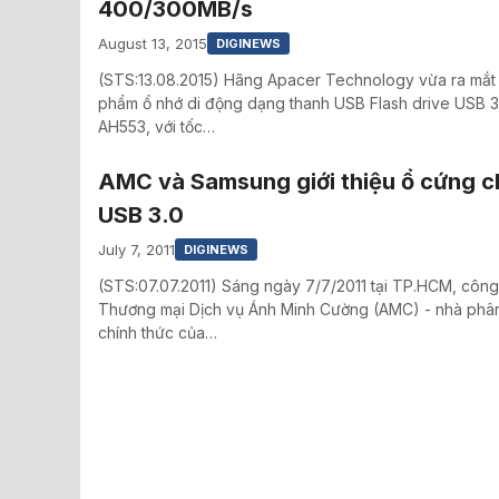
400/300MB/s
August 13, 2015
DIGINEWS
(STS:13.08.2015) Hãng Apacer Technology vừa ra mắt 
phẩm ổ nhớ di động dạng thanh USB Flash drive USB 3
AH553, với tốc…
AMC và Samsung giới thiệu ổ cứng 
USB 3.0
July 7, 2011
DIGINEWS
(STS:07.07.2011) Sáng ngày 7/7/2011 tại TP.HCM, côn
Thương mại Dịch vụ Ánh Minh Cường (AMC) - nhà phân
chính thức của…