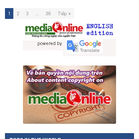
1
2
3
…
36
Tiếp »