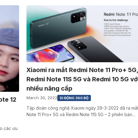
Xiaomi ra mắt Redmi Note 11 Pro+ 5G
Redmi Note 11S 5G và Redmi 10 5G vớ
nhiều nâng cấp
March 30, 2022
DI ĐỘNG 360 ĐỘ
ote 12
Tập đoàn công nghệ Xiaomi ngày 29-3-2022 đã ra mắ
Note 11 Pro+ 5G và Redmi Note 11S 5G – 2 phiên bản…
eo các ưu