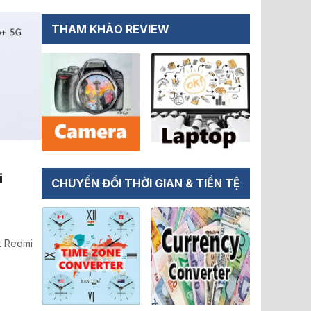
THAM KHẢO REVIEW
,
i
CHUYỂN ĐỔI THỜI GIAN & TIỀN TỆ
t Redmi