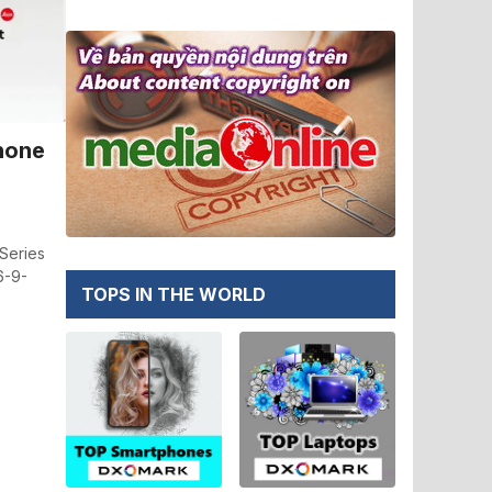
hone
Series
6-9-
TOPS IN THE WORLD