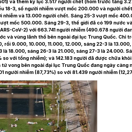
01) và thêm kỷ lục 3.517 người chết (hôm trước tăng 3.2
ều 18-3, số người nhiễm vượt mốc 200.000 và người chế
i nhiễm và 13.000 người chết. Sáng 25-3 vượt mốc 400
vượt mốc 500.000. Sáng 29-3, thế giới đã có 199 nước v
SARS-CoV-2) với 663.741 người nhiễm (490.678 người đa
ước và vùng lãnh thổ bên ngoài đại lục Trung Quốc. Chỉ tr
0, rồi 9.000, 10.000, 11.000, 12.000, sáng 22-3 là 13.000
3 là 18.000, sáng 26-3 là 21.000, sáng 27-3 là 24.000. S
 so với tổng nhiễm); và 142.183 người đã được chữa khỏi
à tử vong bên ngoài đại lục Trung Quốc đang ngày càng 
301 người nhiễm (87,73%) so với 81.439 người nhiễm (12,2