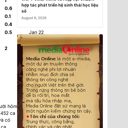
1
Jan 24
hợp tác phát triển hệ sinh thái học liệu
0.6
Jan 29
số
0.1
Jan 12
August 6, 2026
0.4
Mar 01
0.5
Jan 22
Jan 22
2
Mar 08
Jan 26
Mar 23
Mar 22
Mar 1
gười hôm
9.452 ca
và có
 ca