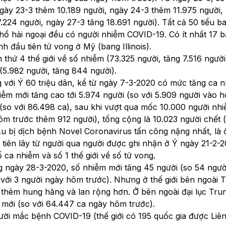
ày 23-3 thêm 10.189 người, ngày 24-3 thêm 11.975 người,
.224 người, ngày 27-3 tăng 18.691 người). Tất cả 50 tiểu b
hổ hải ngoại đều có người nhiễm COVID-19. Có ít nhất 17 
nh đầu tiên tử vong ở Mỹ (bang Illinois).
thứ 4 thế giới về số nhiễm (73.325 người, tăng 7.516 người
 (5.982 người, tăng 844 người).
g với Ý 60 triệu dân, kể từ ngày 7-3-2020 có mức tăng ca 
ễm mới tăng cao tới 5.974 người (so với 5.909 người vào 
(so với 86.498 ca), sau khi vượt qua mốc 10.000 người nh
ôm trước thêm 912 người), tổng cộng là 10.023 người chết (
u bị dịch bệnh Novel Coronavirus tấn công nặng nhất, là 
iên lây từ người qua người được ghi nhận ở Ý ngày 21-2-2
 ca nhiễm và số 1 thế giới về số tử vong.
ng ngày 28-3-2020, số nhiễm mới tăng 45 người (so 54 ngư
 với 3 người ngày hôm trước). Nhưng ở thế giới bên ngoài 
thêm hung hăng và lan rộng hơn. Ở bên ngoài đại lục Tr
 mới (so với 64.447 ca ngày hôm trước).
ười mắc bệnh COVID-19 (thế giới có 195 quốc gia được Liê