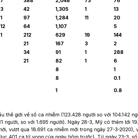
+7
388
2,048
73
76
+3
42
1,305
1
13
1
97
1,284
11
20
12
64
1,107
5
1
212
629
19
144
21
167
3
2
34
91
1
288
21
82
1
6
8
1
8
0.1
1
0.8
 thế giới về số ca nhiễm (123.428 người so với 104.142 n
211 người, so với 1.695 người). Ngày 28-3, Mỹ có thêm tới 1
 mới, vươt qua 18.691 ca nhiễm mới trong ngày 27-3-2020), 
ỷ lục 401 ca tử vong của ngày hôm trước). Từ ngày 23-3, số