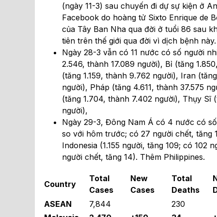
(ngày 11-3) sau chuyến đi dự sự kiện ở An
Facebook do hoàng tử Sixto Enrique de B
của Tây Ban Nha qua đời ở tuổi 86 sau k
tiên trên thế giới qua đời vì dịch bệnh này.
Ngày 28-3 vẫn có 11 nước có số người nhi
2.546, thành 17.089 người), Bỉ (tăng 1.85
(tăng 1.159, thành 9.762 người), Iran (tă
người), Pháp (tăng 4.611, thành 37.575 ng
(tăng 1.704, thành 7.402 người), Thụy Sĩ 
người),
Ngày 29-3, Đông Nam Á có 4 nước có số ca
so với hôm trước; có 27 người chết, tăng 1
Indonesia (1.155 người, tăng 109; có 102 ng
người chết, tăng 14). Thêm Philippines.
Total
New
Total
Country
Cases
Cases
Deaths
ASEAN
7,844
230