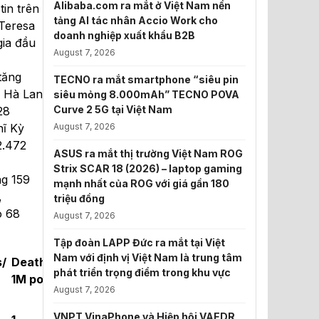
Alibaba.com ra mắt ở Việt Nam nền
tin trên
tảng AI tác nhân Accio Work cho
Teresa
doanh nghiệp xuất khẩu B2B
gia đầu
August 7, 2026
tăng
TECNO ra mắt smartphone “siêu pin
, Hà Lan
siêu mỏng 8.000mAh” TECNO POVA
Curve 2 5G tại Việt Nam
28
hĩ Kỳ
August 7, 2026
2.472
ASUS ra mắt thị trường Việt Nam ROG
Strix SCAR 18 (2026) – laptop gaming
ng 159
mạnh nhất của ROG với giá gần 180
,
triệu đồng
ó 68
August 7, 2026
Tập đoàn LAPP Đức ra mắt tại Việt
Nam với định vị Việt Nam là trung tâm
st
/
Deaths/
1
phát triển trọng điểm trong khu vực
1M pop
case
August 7, 2026
VNPT VinaPhone và Hiệp hội VAEDR