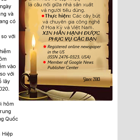
 ngày
ang và
bang có
 so với
nhiễm
hôm
iễm vào
so với
ổ lây
020.
ời hôm
Trung
ung Quốc
n Hiệp