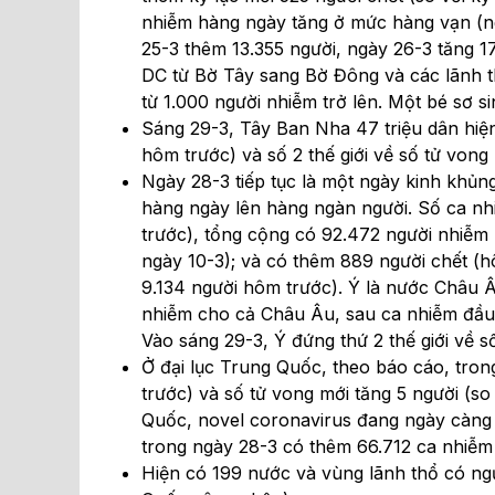
nhiễm hàng ngày tăng ở mức hàng vạn (ng
25-3 thêm 13.355 người, ngày 26-3 tăng 17
DC từ Bờ Tây sang Bờ Đông và các lãnh t
từ 1.000 người nhiễm trở lên. Một bé sơ si
Sáng 29-3, Tây Ban Nha 47 triệu dân hiện 
hôm trước) và số 2 thế giới về số tử vong
Ngày 28-3 tiếp tục là một ngày kinh khủn
hàng ngày lên hàng ngàn người. Số ca nhi
trước), tổng cộng có 92.472 người nhiễm 
ngày 10-3); và có thêm 889 người chết (h
9.134 người hôm trước). Ý là nước Châu Â
nhiễm cho cả Châu Âu, sau ca nhiễm đầu t
Vào sáng 29-3, Ý đứng thứ 2 thế giới về số
Ở đại lục Trung Quốc, theo báo cáo, tro
trước) và số tử vong mới tăng 5 người (so
Quốc, novel coronavirus đang ngày càng 
trong ngày 28-3 có thêm 66.712 ca nhiễm
Hiện có 199 nước và vùng lãnh thổ có ng