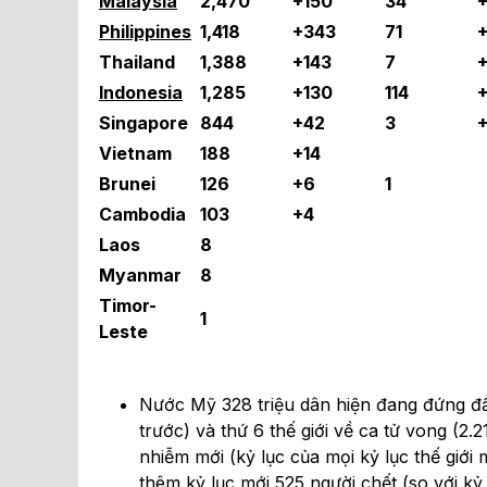
Malaysia
2,470
+150
34
Philippines
1,418
+343
71
Thailand
1,388
+143
7
+
Indonesia
1,285
+130
114
+
Singapore
844
+42
3
+
Vietnam
188
+14
Brunei
126
+6
1
Cambodia
103
+4
Laos
8
Myanmar
8
Timor-
1
Leste
Nước Mỹ 328 triệu dân hiện đang đứng đầu
trước) và thứ 6 thế giới về ca tử vong (2.
nhiễm mới (kỷ lục của mọi kỷ lục thế giới
thêm kỷ lục mới 525 người chết (so với k