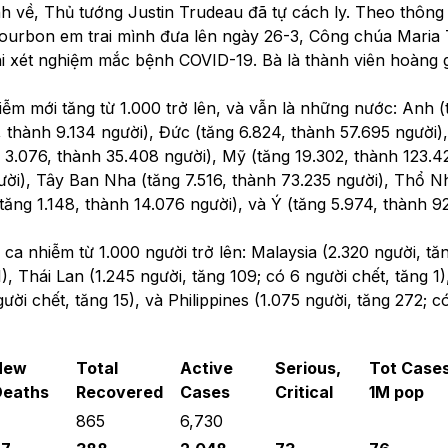
h về, Thủ tướng Justin Trudeau đã tự cách ly. Theo thông 
ourbon em trai mình đưa lên ngày 26-3, Công chúa Maria 
hi xét nghiệm mắc bệnh COVID-19. Bà là thành viên hoàng 
ễm mới tăng từ 1.000 trở lên, và vẫn là những nước: Anh (
0, thành 9.134 người), Đức (tăng 6.824, thành 57.695 người)
ng 3.076, thành 35.408 người), Mỹ (tăng 19.302, thành 123.4
ười), Tây Ban Nha (tăng 7.516, thành 73.235 người), Thổ N
(tăng 1.148, thành 14.076 người), và Ý (tăng 5.974, thành 9
 nhiễm từ 1.000 người trở lên: Malaysia (2.320 người, tă
), Thái Lan (1.245 người, tăng 109; có 6 người chết, tăng 1)
ười chết, tăng 15), và Philippines (1.075 người, tăng 272; c
New
Total
Active
Serious,
Tot
Cases
Deaths
Recovered
Cases
Critical
1M pop
865
6,730