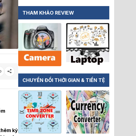
THAM KHẢO REVIEW
CHUYỂN ĐỔI THỜI GIAN & TIỀN TỆ
iễm
 thêm kỷ