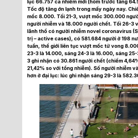
lục 66.757 ca nhiễm mới (hôm trước tăng 64.5
Tốc độ tăng ớn lạnh trong mấy ngày nay. Chi
mốc 8.000. Tối 21-3, vượt mốc 300.000 ngườ
người nhiễm và 18.000 người chết. Tối 26-3 
lãnh thổ có người nhiễm novel coronavirus (
trị – active cases), có 581.684 người ở 198 n
tuần, thế giới liên tục vượt mốc tử vong 8.00
23-3 là 14.000, sáng 24-3 là 16.000, sáng 25-
3 ghi nhận có 30.861 người chết (chiếm 4,64%
21,42% so với tổng nhiễm). Số người nhiễm v
hơn ở đại lục: lúc ghi nhận sáng 29-3 là 582.