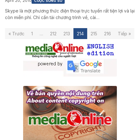
April 20, 2010
CUỘC SỐNG SỐ
Skype là một phương thức điện thoại trực tuyến rất tiện lợi và lại
còn miễn phí. Chỉ cần tải chương trình về, cài…
« Trước
1
…
212
213
214
215
216
Tiếp »