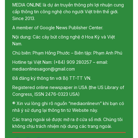
MEDIA ONLINE là dự án truyền thông phi lợi nhuận cung
cấp thông tin công nghệ cho người Việt trên thế giới.
Since 2013.
A member of Google News Publisher Center.
Nội dung: Các cây bút công nghệ ở Hoa Kỳ và Việt
Nam.
Chủ biên: Phạm Hồng Phước – Biên tập: Phạm Anh Phú
Hotline tại Việt Nam: (+84) 909 280257 – email:
mediaonlinesaigon@gmail.com
Đã đăng ký thông tin với Bộ TT-TT VN.
Registered online newspaper in USA (the US Library of
Congress, ISSN 2476-0323 USA)
® Xin vui lòng ghi rõ nguồn “mediaonlinevn” khi bạn có
nhã ý sử dụng lại thông tin từ Website này.
Các trang ngoài sẽ được mở ra ở cửa sổ mới. Chúng tôi
không chịu trách nhiệm nội dung các trang ngoài.