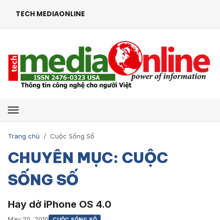
TECH MEDIAONLINE
Mở menu
Trang chủ
/
Cuộc Sống Số
CHUYÊN MỤC: CUỘC
SỐNG SỐ
Hay dở iPhone OS 4.0
May 20, 2010
CUỘC SỐNG SỐ