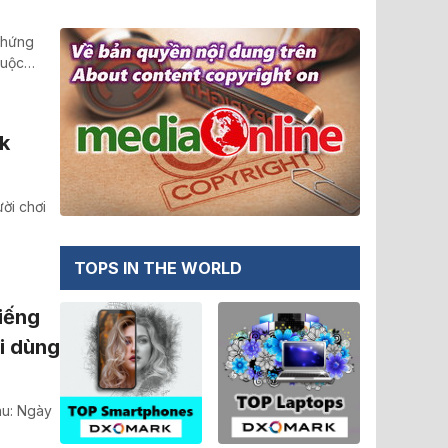
chứng
cuộc…
k
ời chơi
TOPS IN THE WORLD
iếng
ời dùng
au: Ngày