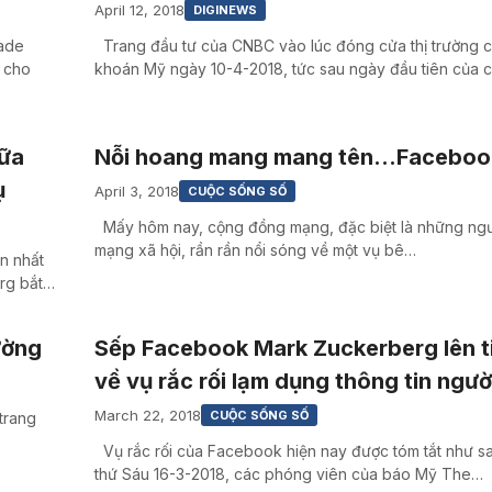
April 12, 2018
DIGINEWS
rade
Trang đầu tư của CNBC vào lúc đóng cửa thị trường 
C cho
khoán Mỹ ngày 10-4-2018, tức sau ngày đầu tiên của 
iữa
Nỗi hoang mang mang tên…Faceboo
ụ
April 3, 2018
CUỘC SỐNG SỐ
Mấy hôm nay, cộng đồng mạng, đặc biệt là những ngư
mạng xã hội, rần rần nổi sóng về một vụ bê…
n nhất
erg bắt…
ường
Sếp Facebook Mark Zuckerberg lên t
về vụ rắc rối lạm dụng thông tin ngư
March 22, 2018
CUỘC SỐNG SỐ
trang
Vụ rắc rối của Facebook hiện nay được tóm tắt như s
thứ Sáu 16-3-2018, các phóng viên của báo Mỹ The…