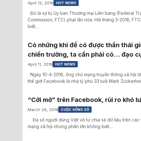
April 12, 2018
HOT NEWS
Đó là sợ bị Ủy ban Thương mại Liên bang (Federal T
Commission, FTC) phạt lần nữa. Hồi tháng 3-2018, FT
biết…
Có những khi để có được thần thái g
chiến trường, ta cần phải có… đạo c
April 11, 2018
HOT NEWS
Ngày 10-4-2018, ông chủ mạng truyền thông xã hội lớ
thế giới Facebook là nhà tỷ phú 33 tuổi Mark Zuckerb
“Cởi mở” trên Facebook, rủi ro khó l
March 26, 2018
CUỘC SỐNG SỐ
Đa số người dùng Việt vô tư chia sẻ dữ liệu trên các 
mạng xã hội nhưng phần lớn không biết…