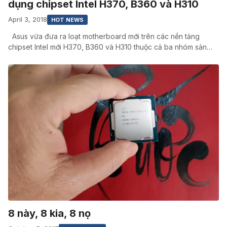
dụng chipset Intel H370, B360 và H310
April 3, 2018
HOT NEWS
Asus vừa đưa ra loạt motherboard mới trên các nền tảng
chipset Intel mới H370, B360 và H310 thuộc cả ba nhóm sản…
8 này, 8 kia, 8 nọ