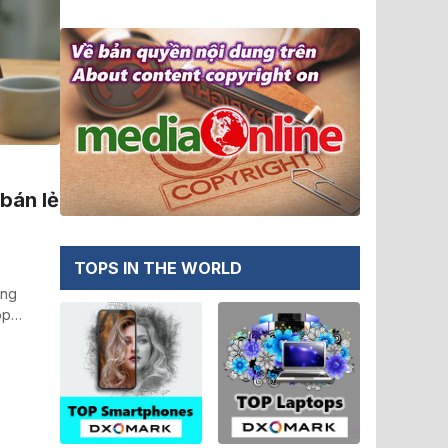
bán lẻ
TOPS IN THE WORLD
ộng
hop…