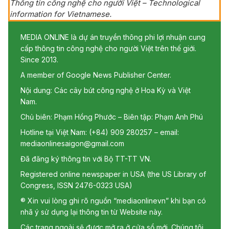
Thông tin công nghệ cho người Việt – Technological
information for Vietnamese.
MEDIA ONLINE là dự án truyền thông phi lợi nhuận cung
cấp thông tin công nghệ cho người Việt trên thế giới.
Since 2013.
A member of Google News Publisher Center.
Nội dung: Các cây bút công nghệ ở Hoa Kỳ và Việt
Nam.
Chủ biên: Phạm Hồng Phước – Biên tập: Phạm Anh Phú
Hotline tại Việt Nam: (+84) 909 280257 – email:
mediaonlinesaigon@gmail.com
Đã đăng ký thông tin với Bộ TT-TT VN.
Registered online newspaper in USA (the US Library of
Congress, ISSN 2476-0323 USA)
® Xin vui lòng ghi rõ nguồn “mediaonlinevn” khi bạn có
nhã ý sử dụng lại thông tin từ Website này.
Các trang ngoài sẽ được mở ra ở cửa sổ mới. Chúng tôi