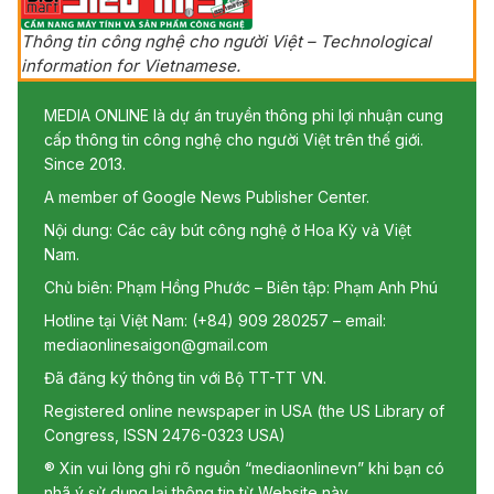
Thông tin công nghệ cho người Việt – Technological
information for Vietnamese.
MEDIA ONLINE là dự án truyền thông phi lợi nhuận cung
cấp thông tin công nghệ cho người Việt trên thế giới.
Since 2013.
A member of Google News Publisher Center.
Nội dung: Các cây bút công nghệ ở Hoa Kỳ và Việt
Nam.
Chủ biên: Phạm Hồng Phước – Biên tập: Phạm Anh Phú
Hotline tại Việt Nam: (+84) 909 280257 – email:
mediaonlinesaigon@gmail.com
Đã đăng ký thông tin với Bộ TT-TT VN.
Registered online newspaper in USA (the US Library of
Congress, ISSN 2476-0323 USA)
® Xin vui lòng ghi rõ nguồn “mediaonlinevn” khi bạn có
nhã ý sử dụng lại thông tin từ Website này.