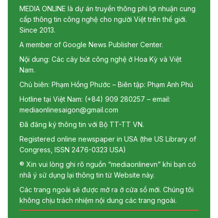
MEDIA ONLINE là dự án truyền thông phi lợi nhuận cung
cấp thông tin công nghệ cho người Việt trên thế giới.
Since 2013.
A member of Google News Publisher Center.
Nội dung: Các cây bút công nghệ ở Hoa Kỳ và Việt
Nam.
Chủ biên: Phạm Hồng Phước – Biên tập: Phạm Anh Phú
Hotline tại Việt Nam: (+84) 909 280257 – email:
mediaonlinesaigon@gmail.com
Đã đăng ký thông tin với Bộ TT-TT VN.
Registered online newspaper in USA (the US Library of
Congress, ISSN 2476-0323 USA)
® Xin vui lòng ghi rõ nguồn “mediaonlinevn” khi bạn có
nhã ý sử dụng lại thông tin từ Website này.
Các trang ngoài sẽ được mở ra ở cửa sổ mới. Chúng tôi
không chịu trách nhiệm nội dung các trang ngoài.