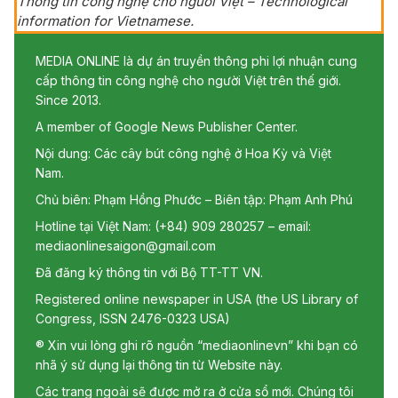
Thông tin công nghệ cho người Việt – Technological
information for Vietnamese.
MEDIA ONLINE là dự án truyền thông phi lợi nhuận cung
cấp thông tin công nghệ cho người Việt trên thế giới.
Since 2013.
A member of Google News Publisher Center.
Nội dung: Các cây bút công nghệ ở Hoa Kỳ và Việt
Nam.
Chủ biên: Phạm Hồng Phước – Biên tập: Phạm Anh Phú
Hotline tại Việt Nam: (+84) 909 280257 – email:
mediaonlinesaigon@gmail.com
Đã đăng ký thông tin với Bộ TT-TT VN.
Registered online newspaper in USA (the US Library of
Congress, ISSN 2476-0323 USA)
® Xin vui lòng ghi rõ nguồn “mediaonlinevn” khi bạn có
nhã ý sử dụng lại thông tin từ Website này.
Các trang ngoài sẽ được mở ra ở cửa sổ mới. Chúng tôi