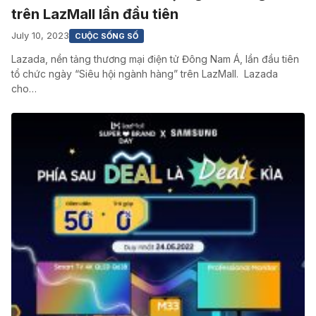
trên LazMall lần đầu tiên
July 10, 2023
CUỘC SỐNG SỐ
Lazada, nền tảng thương mại điện tử Đông Nam Á, lần đầu tiên
tổ chức ngày “Siêu hội ngành hàng” trên LazMall. Lazada
cho…