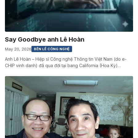
Say Goodbye anh Lê Hoàn
May 20, 2026
BÊN LỀ CÔNG NGHỆ
Anh Lê Hoàn – Hiệp sĩ Công nghệ Thông tin Việt Nam (do e-
CHIP vinh danh) đã qua đời tại bang California (Hoa Kỳ)…