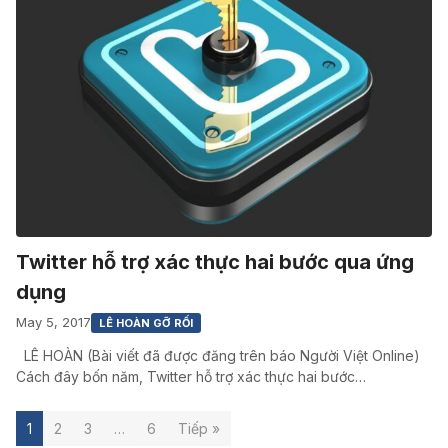
Twitter hỗ trợ xác thực hai bước qua ứng
dụng
May 5, 2017
LÊ HOÀN GỠ RỐI
LÊ HOÀN (Bài viết đã được đăng trên báo Người Việt Online)
Cách đây bốn năm, Twitter hỗ trợ xác thực hai bước…
1
2
3
…
6
Tiếp »