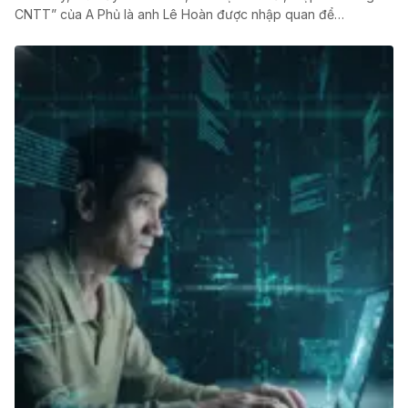
CNTT” của A Phủ là anh Lê Hoàn được nhập quan để…