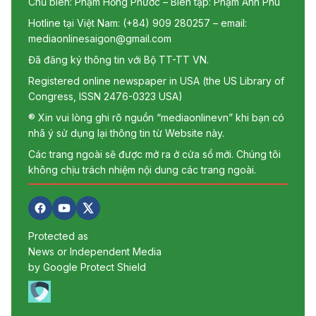
Chủ biên: Phạm Hồng Phước – Biên tập: Phạm Anh Phú
Hotline tại Việt Nam: (+84) 909 280257 – email:
mediaonlinesaigon@gmail.com
Đã đăng ký thông tin với Bộ TT-TT VN.
Registered online newspaper in USA (the US Library of
Congress, ISSN 2476-0323 USA)
® Xin vui lòng ghi rõ nguồn “mediaonlinevn” khi bạn có
nhã ý sử dụng lại thông tin từ Website này.
Các trang ngoài sẽ được mở ra ở cửa sổ mới. Chúng tôi
không chịu trách nhiệm nội dung các trang ngoài.
Protected as
News or Independent Media
by Google Protect Shield