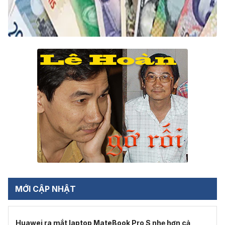
MỚI CẬP NHẬT
Huawei ra mắt laptop MateBook Pro S nhẹ hơn cả