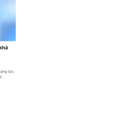
 khả
sáng tạo,
ất…