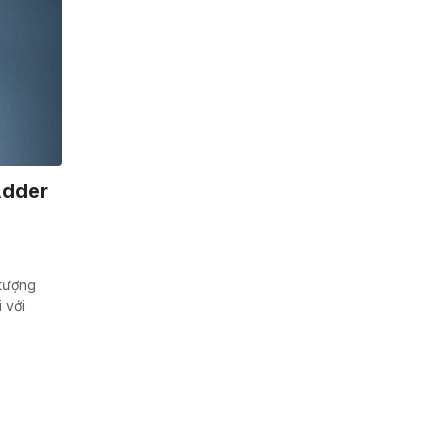
Adder
tượng
 với