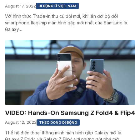
August 17, 2022
DI ĐỘNG Ở VIỆT NAM
Với hình thức Trade-in thu cũ đổi mới, khi lên đời bộ đôi
smartphone flagship màn hình gập mới nhất của Samsung là
Galaxy…
VIDEO: Hands-On Samsung Z Fold4 & Flip4
August 12, 2022
THEO DÒNG DI ĐỘNG
Thế hệ điện thoại thông minh màn hình gập Galaxy mới là
Galaxy Z Fold4 và Galaxy Z Flip4 với những đột phá mới…