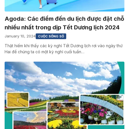
Agoda: Các điểm đến du lịch được đặt chỗ
nhiều nhất trong dịp Tết Dương lịch 2024
January 10, 2024
CUỘC SỐNG SỐ
Thật hiếm khi thấy các kỳ nghỉ Tết Dương lịch rơi vào ngày thứ
Hai để chúng ta có một kỳ nghỉ cuối tuần…