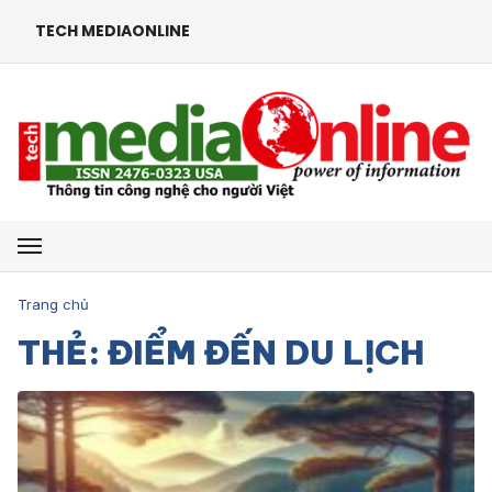
TECH MEDIAONLINE
Mở menu
Trang chủ
THẺ: ĐIỂM ĐẾN DU LỊCH