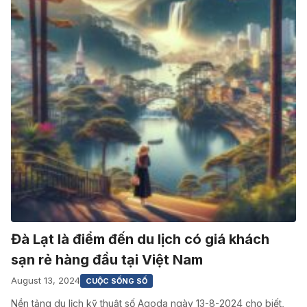
Đà Lạt là điểm đến du lịch có giá khách
sạn rẻ hàng đầu tại Việt Nam
August 13, 2024
CUỘC SỐNG SỐ
Nền tảng du lịch kỹ thuật số Agoda ngày 13-8-2024 cho biết,