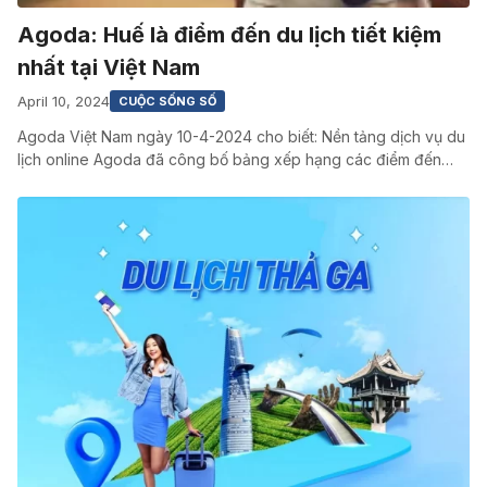
Agoda: Huế là điểm đến du lịch tiết kiệm
nhất tại Việt Nam
April 10, 2024
CUỘC SỐNG SỐ
Agoda Việt Nam ngày 10-4-2024 cho biết: Nền tảng dịch vụ du
lịch online Agoda đã công bố bảng xếp hạng các điểm đến…