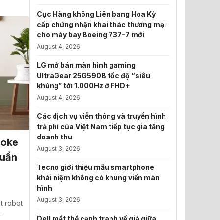
Cục Hàng không Liên bang Hoa Kỳ
cấp chứng nhận khai thác thương mại
cho máy bay Boeing 737-7 mới
August 4, 2026
LG mở bán màn hình gaming
UltraGear 25G590B tốc độ “siêu
khủng” tới 1.000Hz ở FHD+
August 4, 2026
Các dịch vụ viễn thông và truyền hình
trả phí của Việt Nam tiếp tục gia tăng
doanh thu
poke
August 3, 2026
huẩn
Tecno giới thiệu mẫu smartphone
khái niệm không có khung viền màn
hình
August 3, 2026
t robot
…
Dell mất thế cạnh tranh về giá giữa