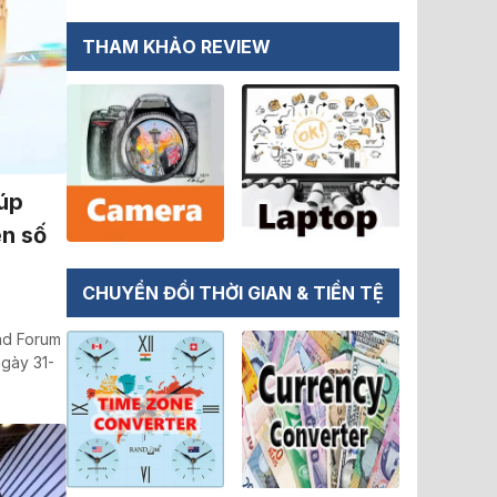
THAM KHẢO REVIEW
iúp
n số
CHUYỂN ĐỔI THỜI GIAN & TIỀN TỆ
and Forum
ngày 31-