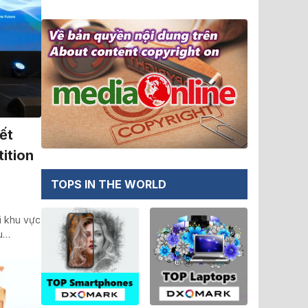
ết
ition
TOPS IN THE WORLD
i khu vực
ầu…