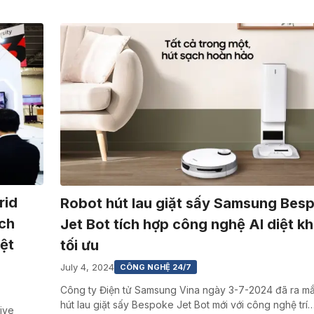
rid
Robot hút lau giặt sấy Samsung Bes
ách
Jet Bot tích hợp công nghệ AI diệt k
iệt
tối ưu
July 4, 2024
CÔNG NGHỆ 24/7
Công ty Điện tử Samsung Vina ngày 3-7-2024 đã ra mắ
hút lau giặt sấy Bespoke Jet Bot mới với công nghệ trí
ive