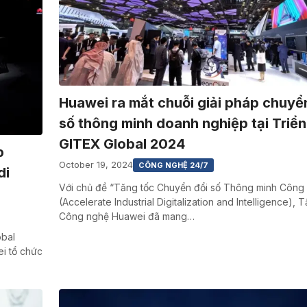
Huawei ra mắt chuỗi giải pháp chuyể
số thông minh doanh nghiệp tại Triển
GITEX Global 2024
p
October 19, 2024
CÔNG NGHỆ 24/7
di
Với chủ đề “Tăng tốc Chuyển đổi số Thông minh Công
(Accelerate Industrial Digitalization and Intelligence),
Công nghệ Huawei đã mang…
obal
i tổ chức