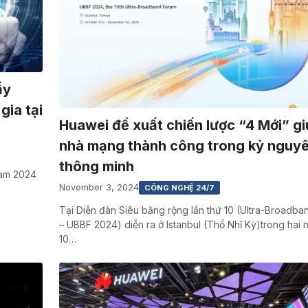
ẩy
gia tại
Huawei đề xuất chiến lược “4 Mới” g
nhà mạng thành công trong kỷ nguyê
thông minh
Nam 2024
November 3, 2024
CÔNG NGHỆ 24/7
Tại Diễn đàn Siêu băng rộng lần thứ 10 (Ultra-Broadb
– UBBF 2024) diễn ra ở Istanbul (Thổ Nhĩ Kỳ)trong hai 
10…