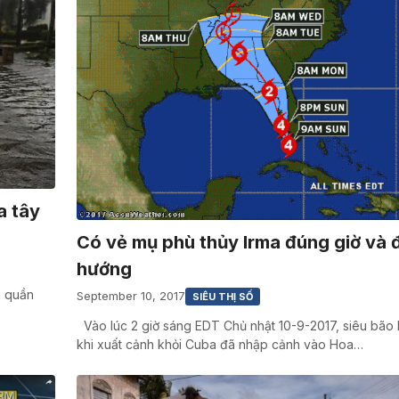
a tây
Có vẻ mụ phù thủy Irma đúng giờ và 
hướng
n quần
September 10, 2017
SIÊU THỊ SỐ
Vào lúc 2 giờ sáng EDT Chủ nhật 10-9-2017, siêu bão 
khi xuất cảnh khỏi Cuba đã nhập cảnh vào Hoa…