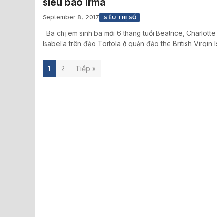
siêu bão Irma
September 8, 2017
SIÊU THỊ SỐ
Ba chị em sinh ba mới 6 tháng tuổi Beatrice, Charlotte
Isabella trên đảo Tortola ở quần đảo the British Virgin 
1
2
Tiếp »