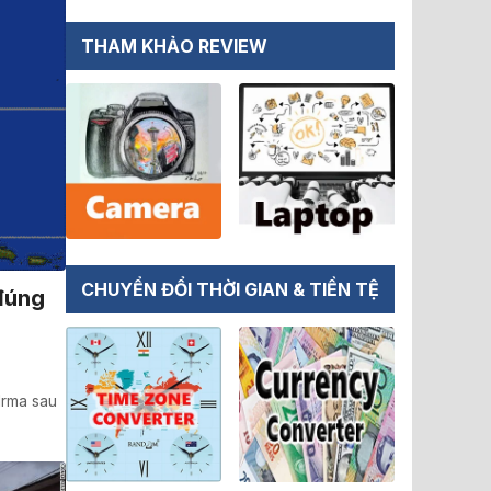
THAM KHẢO REVIEW
CHUYỂN ĐỔI THỜI GIAN & TIỀN TỆ
đúng
Irma sau