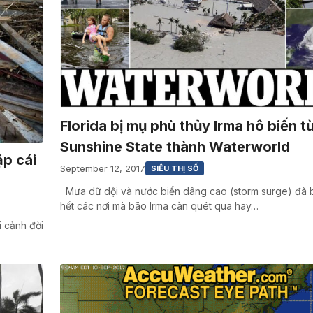
Florida bị mụ phù thủy Irma hô biến t
Sunshine State thành Waterworld
ặp cái
September 12, 2017
SIÊU THỊ SỐ
Mưa dữ dội và nước biển dâng cao (storm surge) đã 
hết các nơi mà bão Irma càn quét qua hay…
i cảnh đời