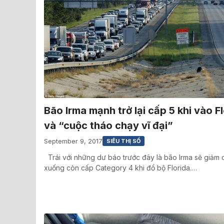
Bão Irma mạnh trở lại cấp 5 khi vào F
và “cuộc tháo chạy vĩ đại”
September 9, 2017
SIÊU THỊ SỐ
Trái với những dư báo trước đây là bão Irma sẽ giảm
xuống còn cấp Category 4 khi đổ bộ Florida.…