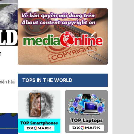
ừ
TOPS IN THE WORLD
biến hầu