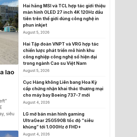
Hai hãng MSI và TCL hợp tác giới thiệu
màn hình OLED 27 inch 4K 120Hz đầu
tiên trên thế giới dùng công nghệ in
phun inkjet
August 5, 2026
Hai Tập đoàn VNPT và VRG hợp tác
chiến lược phát triển mô hình khu
công nghiệp công nghệ số hiện đại
trong ngành Cao su Việt Nam
August 5, 2026
a lao
Cục Hàng không Liên bang Hoa Kỳ
cấp chứng nhận khai thác thương mại
cho máy bay Boeing 737-7 mới
eft”
August 4, 2026
NE
ay, siêu
LG mở bán màn hình gaming
UltraGear 25G590B tốc độ “siêu
khủng” tới 1.000Hz ở FHD+
August 4, 2026