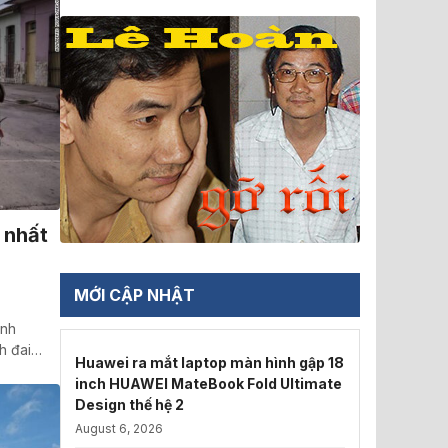
 nhất
MỚI CẬP NHẬT
ảnh
nh đai…
Huawei ra mắt laptop màn hình gập 18
inch HUAWEI MateBook Fold Ultimate
Design thế hệ 2
August 6, 2026