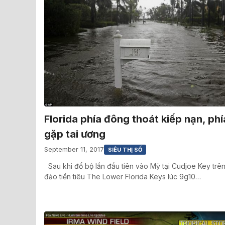
Florida phía đông thoát kiếp nạn, phí
gặp tai ương
September 11, 2017
SIÊU THỊ SỐ
Sau khi đổ bộ lần đầu tiên vào Mỹ tại Cudjoe Key trê
đảo tiền tiêu The Lower Florida Keys lúc 9g10…