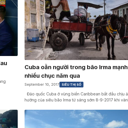
đau
Cuba oằn người trong bão Irma mạnh
nhiều chục năm qua
ang
September 10, 2017
SIÊU THỊ SỐ
Đảo quốc Cuba ở vùng biển Caribbean bắt đầu chịu 
hưởng của siêu bão Irma từ sáng sớm 8-9-2017 khi và