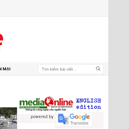
N MẠI
Tìm kiếm