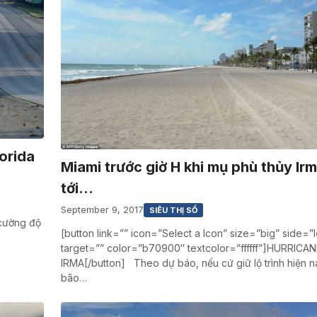
lorida
Miami trước giờ H khi mụ phù thủy Irm
tới…
September 9, 2017
SIÊU THỊ SỐ
 cường độ
[button link=”” icon=”Select a Icon” size=”big” side=”l
target=”” color=”b70900″ textcolor=”ffffff”]HURRICA
IRMA[/button] Theo dự báo, nếu cứ giữ lộ trình hiện n
bão…