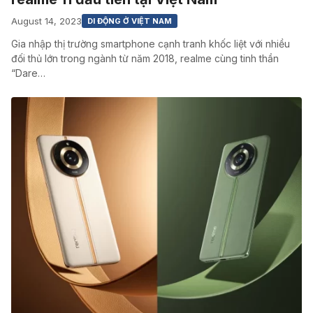
August 14, 2023
DI ĐỘNG Ở VIỆT NAM
Gia nhập thị trường smartphone cạnh tranh khốc liệt với nhiều
đối thủ lớn trong ngành từ năm 2018, realme cùng tinh thần
“Dare…