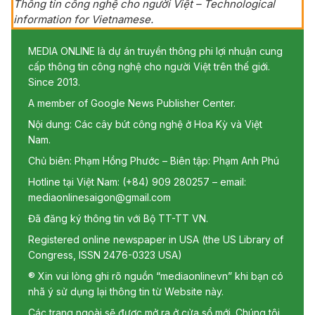
Thông tin công nghệ cho người Việt – Technological
information for Vietnamese.
MEDIA ONLINE là dự án truyền thông phi lợi nhuận cung
cấp thông tin công nghệ cho người Việt trên thế giới.
Since 2013.
A member of Google News Publisher Center.
Nội dung: Các cây bút công nghệ ở Hoa Kỳ và Việt
Nam.
Chủ biên: Phạm Hồng Phước – Biên tập: Phạm Anh Phú
Hotline tại Việt Nam: (+84) 909 280257 – email:
mediaonlinesaigon@gmail.com
Đã đăng ký thông tin với Bộ TT-TT VN.
Registered online newspaper in USA (the US Library of
Congress, ISSN 2476-0323 USA)
® Xin vui lòng ghi rõ nguồn “mediaonlinevn” khi bạn có
nhã ý sử dụng lại thông tin từ Website này.
Các trang ngoài sẽ được mở ra ở cửa sổ mới. Chúng tôi