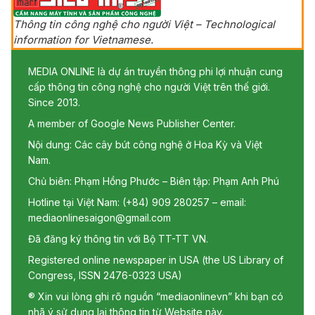
Thông tin công nghệ cho người Việt – Technological
information for Vietnamese.
MEDIA ONLINE là dự án truyền thông phi lợi nhuận cung
cấp thông tin công nghệ cho người Việt trên thế giới.
Since 2013.
A member of Google News Publisher Center.
Nội dung: Các cây bút công nghệ ở Hoa Kỳ và Việt
Nam.
Chủ biên: Phạm Hồng Phước – Biên tập: Phạm Anh Phú
Hotline tại Việt Nam: (+84) 909 280257 – email:
mediaonlinesaigon@gmail.com
Đã đăng ký thông tin với Bộ TT-TT VN.
Registered online newspaper in USA (the US Library of
Congress, ISSN 2476-0323 USA)
® Xin vui lòng ghi rõ nguồn “mediaonlinevn” khi bạn có
nhã ý sử dụng lại thông tin từ Website này.