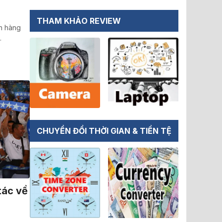
THAM KHẢO REVIEW
h hàng
…
CHUYỂN ĐỔI THỜI GIAN & TIỀN TỆ
tác về