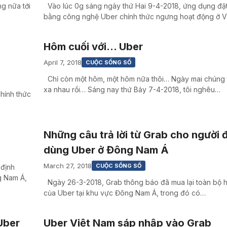
g nữa tới
Vào lúc 0g sáng ngày thứ Hai 9-4-2018, ứng dụng đặ
bằng công nghệ Uber chính thức ngưng hoạt động ở V
Hôm cuối với… Uber
April 7, 2018
CUỘC SỐNG SỐ
Chỉ còn một hôm, một hôm nữa thôi… Ngày mai chúng 
xa nhau rồi… Sáng nay thứ Bảy 7-4-2018, tôi nghêu…
hính thức
Những câu trả lời từ Grab cho người 
dùng Uber ở Đông Nam Á
March 27, 2018
CUỘC SỐNG SỐ
 định
g Nam Á,
Ngày 26-3-2018, Grab thông báo đã mua lại toàn bộ 
của Uber tại khu vực Đông Nam Á, trong đó có…
Uber
Uber Việt Nam sáp nhập vào Grab