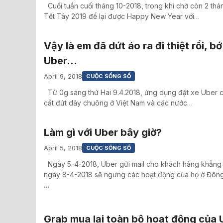
Cuối tuần cuối tháng 10-2018, trong khi chờ còn 2 thán
Tết Tây 2019 để lại được Happy New Year với…
Vậy là em đã dứt áo ra đi thiệt rồi, bớ
Uber…
April 9, 2018
CUỘC SỐNG SỐ
Từ 0g sáng thứ Hai 9.4.2018, ứng dụng đặt xe Uber c
cắt đứt dây chuông ở Việt Nam và các nước…
Làm gì với Uber bây giờ?
April 5, 2018
CUỘC SỐNG SỐ
Ngày 5-4-2018, Uber gửi mail cho khách hàng khẳng
ngày 8-4-2018 sẽ ngưng các hoạt động của họ ở Đôn
…
Grab mua lại toàn bộ hoạt động của 