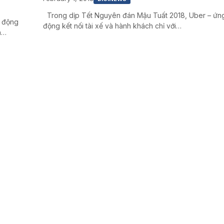
Trong dịp Tết Nguyên đán Mậu Tuất 2018, Uber – ứn
i động
động kết nối tài xế và hành khách chỉ với…
h…