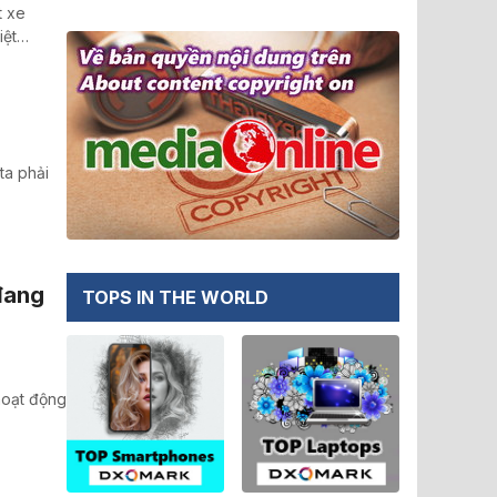
t xe
iệt…
ta phải
đang
TOPS IN THE WORLD
hoạt động