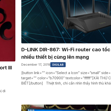
D-LINK DIR-867: Wi-Fi router cao tốc
nhiều thiết bị cùng lên mạng
December 17, 2019
DIGILAB
t III
[button link=”” icon=”Select a Icon” size=”small” side=”
target=”” color=”b70900″ textcolor=”ffffff”]XÀI THỬ 
BIẾT[/button] Thiệt tình, chỉ cần nhìn thấy hình thù kh
ị di