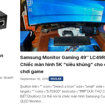
ân
Samsung Monitor Gaming 49″ LC49
Chiếc màn hình 5K “siêu khủng” cho
chơi game
các doanh
September 10, 2019
DIGILAB
[button link=”” icon=”Select a Icon” size=”small” side=”
target=”” color=”b70900″ textcolor=”ffffff”]XÀI THỬ 
BIẾT[/button] Có thể nói là chiếc màn hình Samsung C
QLED Monitor…