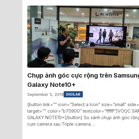
Chụp ảnh góc cực rộng trên Samsun
Galaxy Note10+
September 5, 2019
DIGILAB
[button link=”” icon=”Select a Icon” size=”small” side=
target=”” color=”b70900″ textcolor=”ffffff”]VOỌC 
GALAXY NOTE10+[/button] So sánh chụp ảnh góc rộn
cụm camera sau Triple-camera.…