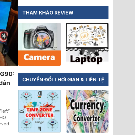
THAM KHẢO REVIEW
RG90:
CHUYỂN ĐỔI THỜI GIAN & TIỀN TỆ
 dân
left”
CHO
urved