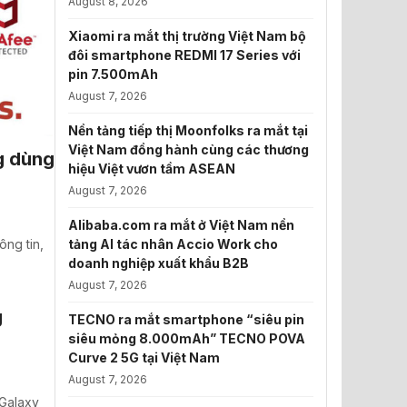
August 8, 2026
Xiaomi ra mắt thị trường Việt Nam bộ
đôi smartphone REDMI 17 Series với
pin 7.500mAh
August 7, 2026
Nền tảng tiếp thị Moonfolks ra mắt tại
Việt Nam đồng hành cùng các thương
g dùng
hiệu Việt vươn tầm ASEAN
August 7, 2026
Alibaba.com ra mắt ở Việt Nam nền
ng tin,
tảng AI tác nhân Accio Work cho
doanh nghiệp xuất khẩu B2B
August 7, 2026
g
TECNO ra mắt smartphone “siêu pin
siêu mỏng 8.000mAh” TECNO POVA
Curve 2 5G tại Việt Nam
August 7, 2026
Galaxy