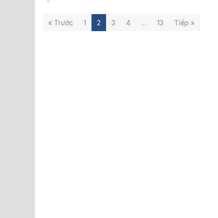
« Trước
1
2
3
4
…
13
Tiếp »