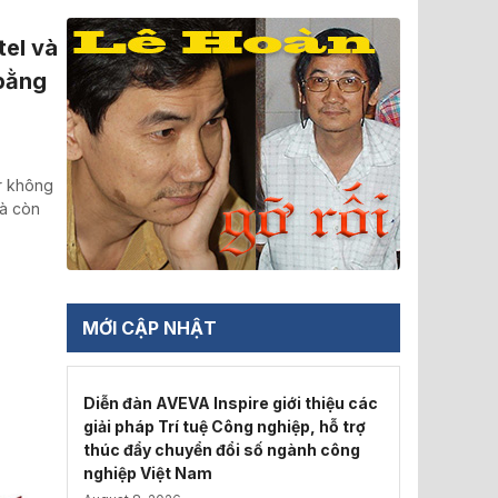
tel và
 bằng
r không
mà còn
MỚI CẬP NHẬT
Diễn đàn AVEVA Inspire giới thiệu các
giải pháp Trí tuệ Công nghiệp, hỗ trợ
thúc đẩy chuyển đổi số ngành công
nghiệp Việt Nam