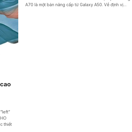
A70 là một bản nâng cấp từ Galaxy A50. Về định vị…
 cao
”left”
 CHO
c thiết