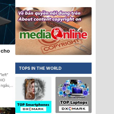
 cho
TOPS IN THE WORLD
left”
CHO
á ngầu,…