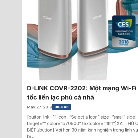
D-LINK COVR-2202: Một mạng Wi-Fi
tốc liền lạc phủ cả nhà
May 27, 2019
DIGILAB
[button link=”” icon=”Select a Icon” size=”small” side=
target=”” color=”b70900″ textcolor=”ffffff”]XÀI THỬ
BIẾT[/button] Với hơn 30 năm kinh nghiệm trong lĩnh vự
bị…