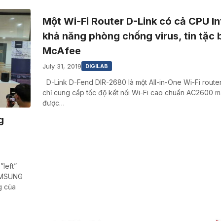
Một Wi-Fi Router D-Link có cả CPU In
khả năng phòng chống virus, tin tặc
McAfee
July 31, 2019
DIGILAB
D-Link D-Fend DIR-2680 là một All-in-One Wi-Fi route
chỉ cung cấp tốc độ kết nối Wi-Fi cao chuẩn AC2600 
được…
g
”left”
SAMSUNG
g của