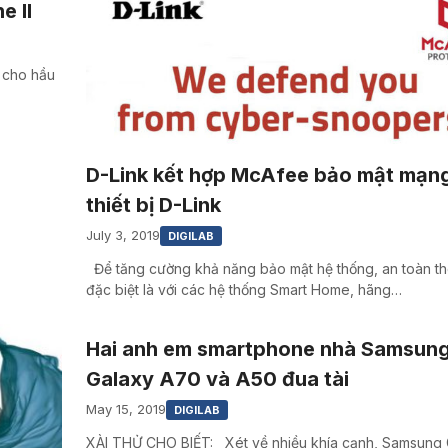
e II
 cho hầu
D-Link kết hợp McAfee bảo mật mạn
thiết bị D-Link
July 3, 2019
DIGILAB
Để tăng cường khả năng bảo mật hệ thống, an toàn thô
đặc biệt là với các hệ thống Smart Home, hãng…
Hai anh em smartphone nhà Samsun
Galaxy A70 và A50 đua tài
May 15, 2019
DIGILAB
XÀI THỬ CHO BIẾT: Xét về nhiều khía cạnh, Samsung 